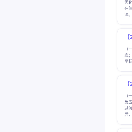
优化
在
法
【
（
底；
坐标
【
（
反
过
后