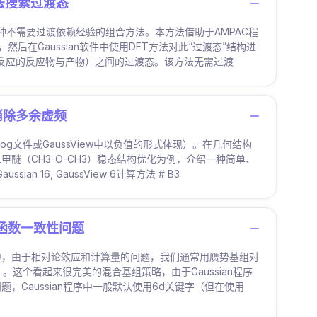
方法搜索过渡态
种不需要过渡依赖经验的组合方法。本方法借助于AMPAC程
后在Gaussian软件中使用DFT方法对此“过渡态”结构进
化学反应的反应物与产物）之间的过渡态。该方法无需过渡
消除多余虚频
g文件或GaussView中以负值的形式体现）。在几何结构
醚（CH3-O-CH3）稳态结构优化为例，介绍一种简单、
 16, GaussView 6计算方法 # B3
基函数一致性问题
中，由于相对论效应和计算量的问题，我们通常用赝势基组对
。这个看起来很完美的混合基组策略，由于Gaussian程序
Gaussian程序中一般默认使用6d关键字（但在使用