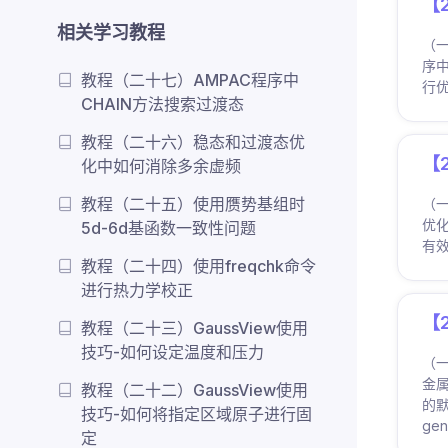
【
相关学习教程
（
序中
教程（二十七）AMPAC程序中
行
CHAIN方法搜索过渡态
教程（二十六）稳态和过渡态优
【
化中如何消除多余虚频
教程（二十五）使用赝势基组时
（一
优
5d-6d基函数一致性问题
有效
教程（二十四）使用freqchk命令
进行热力学校正
【
教程（二十三）GaussView使用
技巧-如何设定温度和压力
（
金属
教程（二十二）GaussView使用
的默
技巧-如何将指定区域原子进行固
ge
定