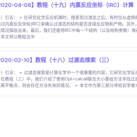
2020-04-08】教程（十九）内禀反应坐标（IRC）计算
一）引言： ➢ 在研究化学反应机理时，搜索到过渡态之后，有时仅从虚
通过内禀反应坐标(IRC)来确认过渡态的结构是否连接反应物和产物。另外
化情况描绘出来。最后，我们还能将IRC中每一个结构（以及结构参数）
。本文将以教程五中
2020-02-10】教程（十八）过渡态搜索（三）
一）引言： ➢ 过渡态搜索是计算化学中一个很重要的内容，它研究化学
在教程（三）中，我们介绍了使用Opt=calcall联合大小基组方法寻
远离平衡点，则会存在方法失效的情况。 ➢ 本文作为第三部分将给初学者