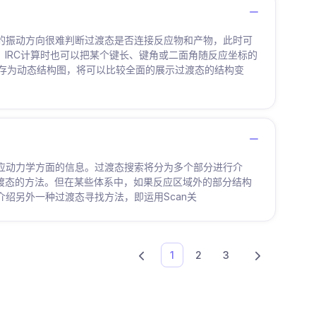
频的振动方向很难判断过渡态是否连接反应物和产物，此时可
，IRC计算时也可以把某个键长、键角或二面角随反应坐标的
保存为动态结构图，将可以比较全面的展示过渡态的结构变
反应动力学方面的信息。过渡态搜索将分为多个部分进行介
找过渡态的方法。但在某些体系中，如果反应区域外的部分结构
介绍另外一种过渡态寻找方法，即运用Scan关
(current)
1
2
3