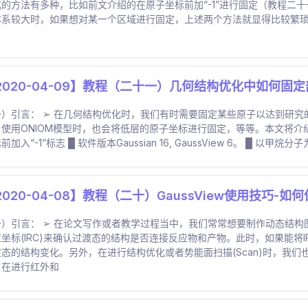
的方法有多种，比如前文介绍的在原子坐标前加“-1”进行固定（教程二十一）
体系较大时，如果想对某一个区域进行固定，上述两个方法就显得比较繁琐。本
。
2020-04-09】教程（二十一）几何结构优化中如何固
一）引言： ➢ 在几何结构优化时，我们有时需要固定某些原子以达到研
使用ONIOM模型时，也会将低层的原子坐标进行固定，等等。本文将介绍
前加入“-1”标志 █ 软件版本Gaussian 16, GaussView 6。 █ 以甲烷
2020-04-08】教程（二十）GaussView使用技巧-
一）引言： ➢ 在论文写作或者教学过程当中，我们常常想要制作动态结
应坐标(IRC)来确认过渡态的结构是否连接反应物和产物。此时，如果能将
渡态的结构变化。另外，在进行结构优化或者势能面扫描(Scan)时，我
，在进行红外和