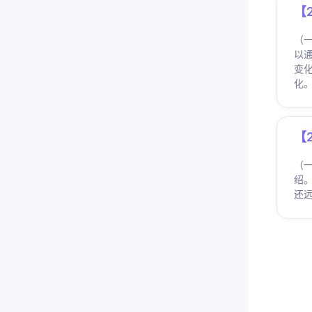
【
（
以
变
化
【
（
绍。
还