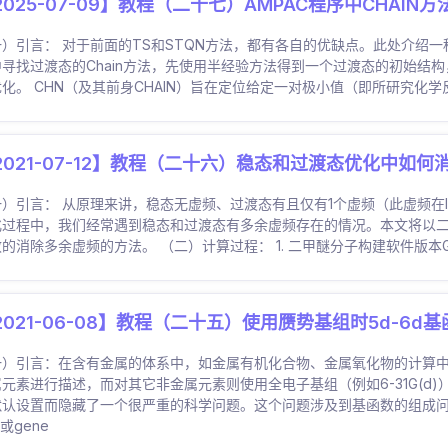
2025-07-09】教程（二十七）AMPAC程序中CHAIN
一）引言： 对于前面的TS和STQN方法，都有各自的优缺点。此处介绍一
寻找过渡态的Chain方法，先使用半经验方法得到一个过渡态的初始结构，然
优化。 CHN（及其前身CHAIN）旨在定位给定一对极小值（即所研究
2021-07-12】教程（二十六）稳态和过渡态优化中如何
）引言： 从原理来讲，稳态无虚频、过渡态有且仅有1个虚频（此虚频在lo
化过程中，我们经常遇到稳态和过渡态有多余虚频存在的情况。本文将以二甲
的消除多余虚频的方法。 （二）计算过程： 1. 二甲醚分子构建软件版本Gaussian
2021-06-08】教程（二十五）使用赝势基组时5d-6d
一）引言：在含有金属的体系中，如金属有机化合物、金属氧化物的计算
元素进行描述，而对其它非金属元素则使用全电子基组（例如6-31G(d)）
认设置而隐藏了一个很严重的科学问题。这个问题涉及到基函数的组成问题，
n或gene