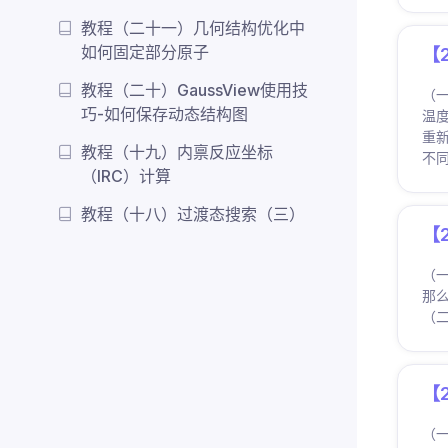
教程（二十一）几何结构优化中
如何固定部分原子
【
教程（二十）GaussView使用技
（一
巧-如何保存动态结构图
温
重
教程（十九）内禀反应坐标
不
（IRC）计算
教程（十八）过渡态搜索（三）
【
（一
那么
（二
【
（