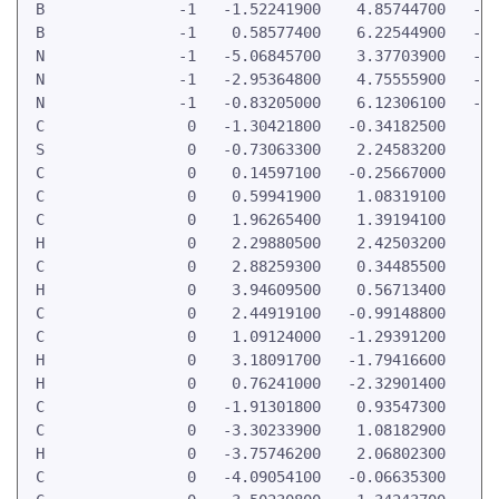
 B               -1   -1.52241900    4.85744700   -0.
 B               -1    0.58577400    6.22544900   -0.
 N               -1   -5.06845700    3.37703900   -0.
 N               -1   -2.95364800    4.75555900   -0.
 N               -1   -0.83205000    6.12306100   -0.
 C                0   -1.30421800   -0.34182500    2.
 S                0   -0.73063300    2.24583200    2.
 C                0    0.14597100   -0.25667000    2.
 C                0    0.59941900    1.08319100    2.
 C                0    1.96265400    1.39194100    2.
 H                0    2.29880500    2.42503200    2.
 C                0    2.88259300    0.34485500    2.
 H                0    3.94609500    0.56713400    2.
 C                0    2.44919100   -0.99148800    2.
 C                0    1.09124000   -1.29391200    2.
 H                0    3.18091700   -1.79416600    2.
 H                0    0.76241000   -2.32901400    2.
 C                0   -1.91301800    0.93547300    2.
 C                0   -3.30233900    1.08182900    2.
 H                0   -3.75746200    2.06802300    2.
 C                0   -4.09054100   -0.06635300    2.