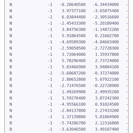
 N               -1   -0.20640500   -6.34434000   -0.
 N               -1    3.97377100   -3.65875400   -0.
 N               -1    6.03844400   -2.30516600   -0.
 N               -1   -2.45433300   -5.20180400   -0.
 N               -1    3.84756300   -1.14872200   -0.
 N               -1    5.91864500    0.21602700   -0.
 N               -1   -4.69589300   -4.04603400   -0.
 N               -1   -2.59058500   -2.72728300   -0.
 N               -1    3.72064000    1.35937800   -0.
 N               -1    5.78296400    2.73724000   -0.
 B               -1    5.03466900    3.94804100   -0.
 B               -1   -5.60687200   -0.37274000   -0.
 B               -1    2.80652800    5.07922100   -0.
 N               -1   -2.71476500   -0.22728900   -0.
 N               -1    1.49269900    2.49935200   -0.
 N               -1    3.59276400    3.87242300   -0.
 N               -1   -4.95566100    0.91024500   -0.
 N               -1   -2.84137800    2.27433200   -0.
 N               -1    1.37139800    5.01004900   -0.
 B               -1   -5.74206700    2.12316800   -0.
 B               -1   -3.63046500    3.49107400   -0.