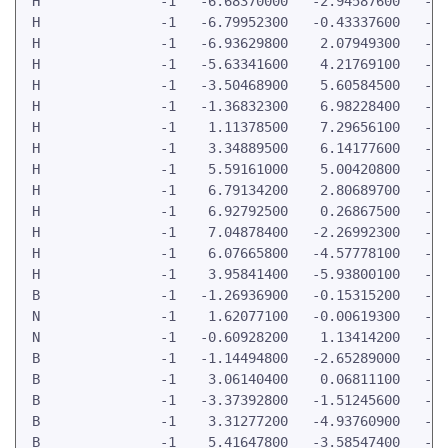
 H               -1   -6.68370000   -2.94587600   -0.
 H               -1   -6.79952300   -0.43337600   -0.
 H               -1   -6.93629800    2.07949300   -0.
 H               -1   -5.63341600    4.21769100   -0.
 H               -1   -3.50468900    5.60584500   -0.
 H               -1   -1.36832300    6.98228400   -0.
 H               -1    1.11378500    7.29656100   -0.
 H               -1    3.34889500    6.14177600   -0.
 H               -1    5.59161000    5.00420800   -0.
 H               -1    6.79134200    2.80689700   -0.
 H               -1    6.92792500    0.26867500   -0.
 H               -1    7.04878400   -2.26992300   -0.
 H               -1    6.07665800   -4.57778100   -0.
 H               -1    3.95841400   -5.93800100   -0.
 B               -1   -1.26936900   -0.15315200   -0.
 N               -1    1.62077100   -0.00619300   -0.
 N               -1   -0.60928200    1.13414200   -0.
 B               -1   -1.14494800   -2.65289000   -0.
 B               -1    3.06140400    0.06811100   -0.
 B               -1   -3.37392800   -1.51245600   -0.
 B               -1    3.31277200   -4.93760900   -0.
 B               -1    5.41647800   -3.58547400   -0.