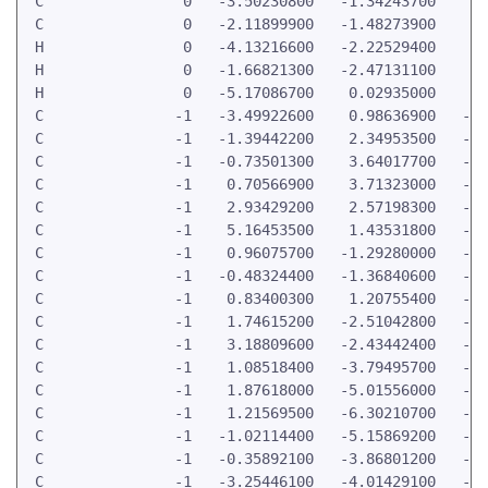
 C                0   -3.50230800   -1.34243700    2.
 C                0   -2.11899900   -1.48273900    2.
 H                0   -4.13216600   -2.22529400    2.
 H                0   -1.66821300   -2.47131100    2.
 H                0   -5.17086700    0.02935000    2.
 C               -1   -3.49922600    0.98636900   -0.
 C               -1   -1.39442200    2.34953500   -0.
 C               -1   -0.73501300    3.64017700   -0.
 C               -1    0.70566900    3.71323000   -0.
 C               -1    2.93429200    2.57198300   -0.
 C               -1    5.16453500    1.43531800   -0.
 C               -1    0.96075700   -1.29280000   -0.
 C               -1   -0.48324400   -1.36840600   -0.
 C               -1    0.83400300    1.20755400   -0.
 C               -1    1.74615200   -2.51042800   -0.
 C               -1    3.18809600   -2.43442400   -0.
 C               -1    1.08518400   -3.79495700   -0.
 C               -1    1.87618000   -5.01556000   -0.
 C               -1    1.21569500   -6.30210700   -0.
 C               -1   -1.02114400   -5.15869200   -0.
 C               -1   -0.35892100   -3.86801200   -0.
 C               -1   -3.25446100   -4.01429100   -0.