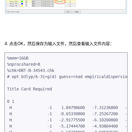
4. 点击OK，然后保存为输入文件，然后查看输入文件内容：
%mem=16GB

%nprocshared=8

%chk=DBT-N-34543.chk

# opt b3lyp/6-31+g(d) guess=read empiricaldispersion=
Title Card Required

0 1

 H               -1    1.84790600   -7.31236800   -0.
 H               -1   -0.65330800   -7.25267200   -0.
 H               -1   -2.91775500   -6.10200800   -0.
 H               -1   -5.17444700   -4.93804400   -0.